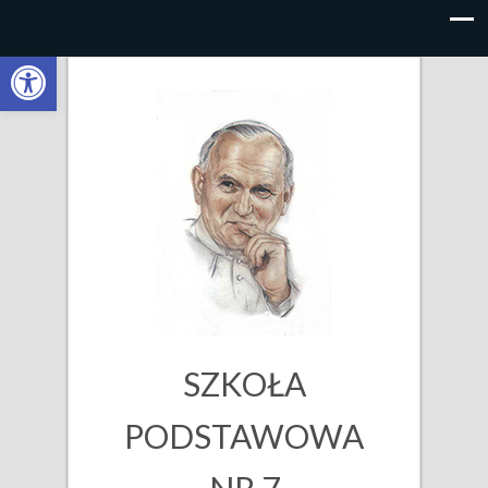
Otwórz
pasek
narzędzi
SZKOŁA
PODSTAWOWA